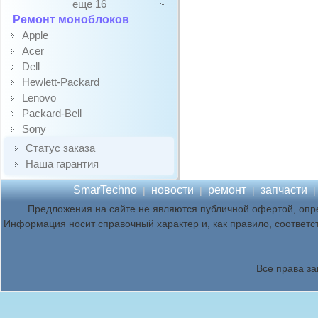
еще 16
Ремонт моноблоков
Apple
Acer
Dell
Hewlett-Packard
Lenovo
Packard-Bell
Sony
Статус заказа
Наша гарантия
SmarTechno
новости
ремонт
запчасти
|
|
|
Предложения на сайте не являются публичной офертой, опр
Информация носит справочный характер и, как правило, соответс
Все права з