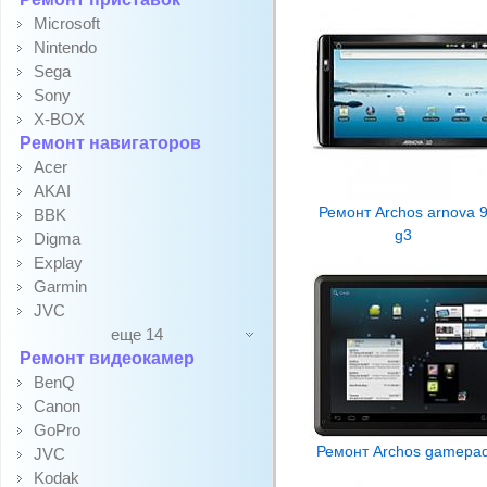
Microsoft
Nintendo
Sega
Sony
X-BOX
Ремонт навигаторов
Acer
AKAI
Ремонт Archos arnova 
BBK
g3
Digma
Explay
Garmin
JVC
еще 14
Ремонт видеокамер
BenQ
Canon
GoPro
Ремонт Archos gamepa
JVC
Kodak