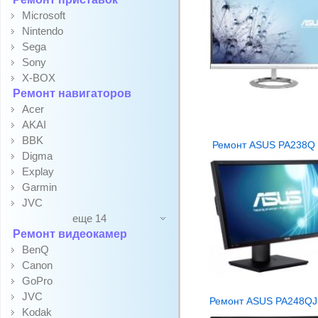
Microsoft
Nintendo
Sega
Sony
X-BOX
Ремонт навигаторов
Acer
AKAI
BBK
Ремонт ASUS PA238Q
Digma
Explay
Garmin
JVC
еще 14
Ремонт видеокамер
BenQ
Canon
GoPro
JVC
Ремонт ASUS PA248QJ
Kodak