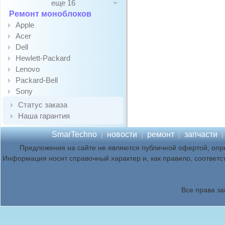
еще 16
Ремонт моноблоков
Apple
Acer
Dell
Hewlett-Packard
Lenovo
Packard-Bell
Sony
Статус заказа
Наша гарантия
SmarTechno
новости
ремонт
запчасти
|
|
|
Предложения на сайте не являются публичной офертой, опр
Информация носит справочный характер и, как правило, соответс
Все права з