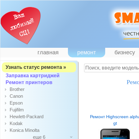
главная
ремонт
бизнесу
Узнать статус ремонта »
Заправка картриджей
Ремо
Ремонт принтеров
Brother
Canon
Epson
Fujifilm
Hewlett-Packard
Ремонт Highscreen alph
Kodak
gt
Konica Minolta
еще 6