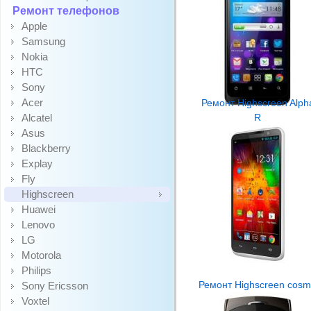
Ремонт телефонов
Apple
Samsung
Nokia
HTC
Sony
Acer
Ремонт Highscreen Alph
Alcatel
R
Asus
Blackberry
Explay
Fly
Highscreen
Huawei
Lenovo
LG
Motorola
Philips
Ремонт Highscreen cos
Sony Ericsson
Voxtel