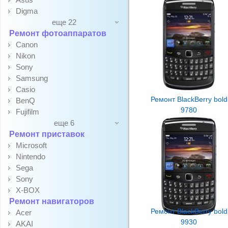
Digma
еще 22
Ремонт фотоаппаратов
Canon
Nikon
Sony
Samsung
Casio
Ремонт BlackBerry bold
BenQ
9780
Fujifilm
еще 6
Ремонт приставок
Microsoft
Nintendo
Sega
Sony
X-BOX
Ремонт навигаторов
Ремонт BlackBerry bold
Acer
9930
AKAI