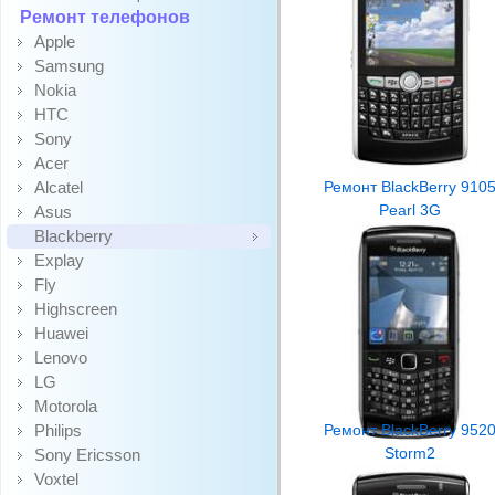
Ремонт телефонов
Apple
Samsung
Nokia
HTC
Sony
Acer
Alcatel
Ремонт BlackBerry 910
Pearl 3G
Asus
Blackberry
Explay
Fly
Highscreen
Huawei
Lenovo
LG
Motorola
Philips
Ремонт BlackBerry 952
Storm2
Sony Ericsson
Voxtel