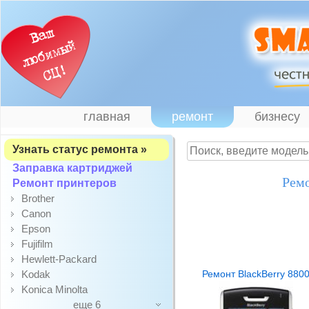
главная
ремонт
бизнесу
Узнать статус ремонта »
Заправка картриджей
Ремо
Ремонт принтеров
Brother
Canon
Epson
Fujifilm
Hewlett-Packard
Kodak
Ремонт BlackBerry 880
Konica Minolta
еще 6