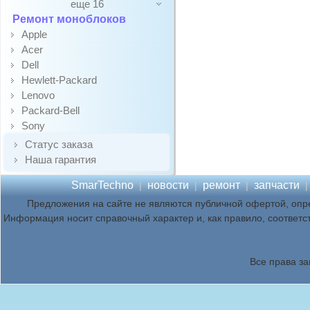
еще 16
Ремонт моноблоков
Apple
Acer
Dell
Hewlett-Packard
Lenovo
Packard-Bell
Sony
Статус заказа
Наша гарантия
SmarTechno
новости
ремонт
запчасти
|
|
|
Предложения на сайте не являются публичной офертой, опр
Информация носит справочный характер и, как правило, соответс
Все права з