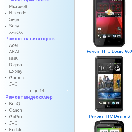
Microsoft
Nintendo
Sega
Sony
X-BOX
Ремонт навигаторов
Acer
Ремонт HTC Desire 600
AKAI
BBK
Digma
Explay
Garmin
JVC
еще 14
Ремонт видеокамер
BenQ
Canon
Ремонт HTC Desire S
GoPro
JVC
Kodak