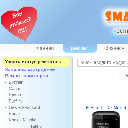
главная
ремонт
бизнесу
Узнать статус ремонта »
Заправка картриджей
Р
Ремонт принтеров
Brother
Canon
Epson
Fujifilm
Hewlett-Packard
Ремонт HTC 7 Mozart
Kodak
Konica Minolta
еще 6