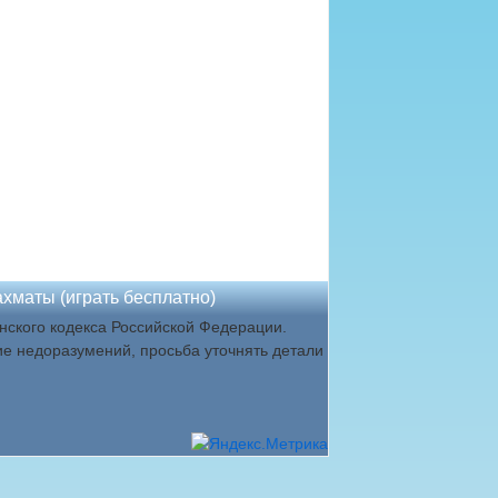
хматы (играть бесплатно)
ского кодекса Российской Федерации.
ие недоразумений, просьба уточнять детали