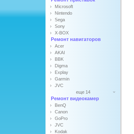
Microsoft
Nintendo
Sega
Sony
X-BOX
Ремонт навигаторов
Acer
AKAI
BBK
Digma
Explay
Garmin
JVC
еще 14
Ремонт видеокамер
BenQ
Canon
GoPro
JVC
Kodak