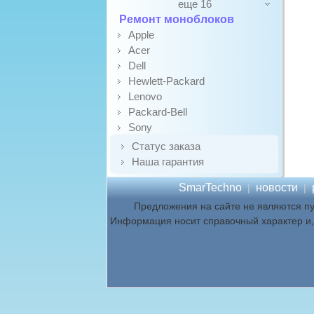
еще 16
Ремонт моноблоков
Apple
Acer
Dell
Hewlett-Packard
Lenovo
Packard-Bell
Sony
Статус заказа
Наша гарантия
SmarTechno
новости
|
|
Предложения на сайте не являются п
Информация носит справочный характер и, 