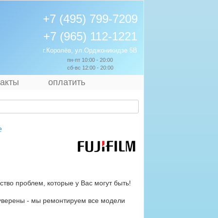
+7 (495) 799-7209
+7 (965) 112-1221
г.Королёв, ул.Орджоникидзе 5В
пн-пт 10:00 - 20:00
сб-вс 12:00 - 20:00
такты
оплатить
е
тво проблем, которые у Вас могут быть!
уверены - мы ремонтируем все модели