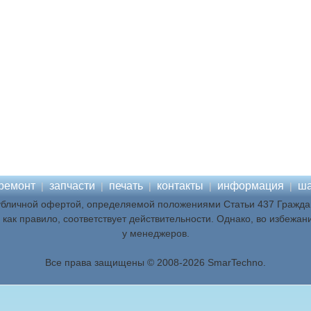
ремонт
запчасти
печать
контакты
информация
ша
|
|
|
|
|
убличной офертой, определяемой положениями Статьи 437 Граждан
как правило, соответствует действительности. Однако, во избежан
у менеджеров.
Все права защищены © 2008-2026 SmarTechno.