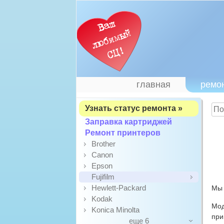
главная
ремо
Узнать статус ремонта »
Заправка картриджей
Ремонт принтеров
Brother
Canon
Epson
Fujifilm
Hewlett-Packard
Мы 
Kodak
Мод
Konica Minolta
при
еще 6