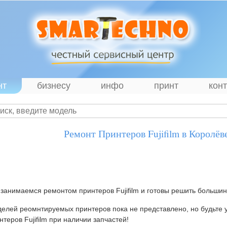
нт
бизнесу
инфо
принт
кон
Ремонт Принтеров Fujifilm в Королёв
занимаемся ремонтом принтеров Fujifilm и готовы решить большинс
елей реомнтируемых принтеров пока не представлено, но будьте 
нтеров Fujifilm при наличии запчастей!