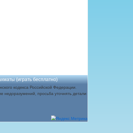
хматы (играть бесплатно)
ского кодекса Российской Федерации.
ие недоразумений, просьба уточнять детали