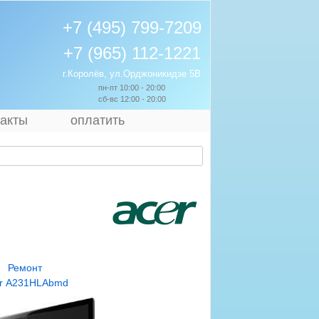
+7 (495) 799-7209
+7 (965) 112-1221
г.Королёв, ул.Орджоникидзе 5В
пн-пт 10:00 - 20:00
сб-вс 12:00 - 20:00
такты
оплатить
Ремонт
r A231HLAbmd