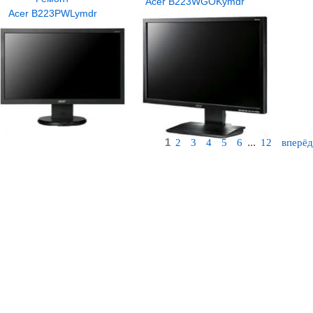
Acer B223WGOKymdr
Acer B223PWLymdr
1
...
2
3
4
5
6
12
вперё