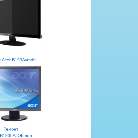
т Acer B193Aymdh
Ремонт
 B193LAJObmdh