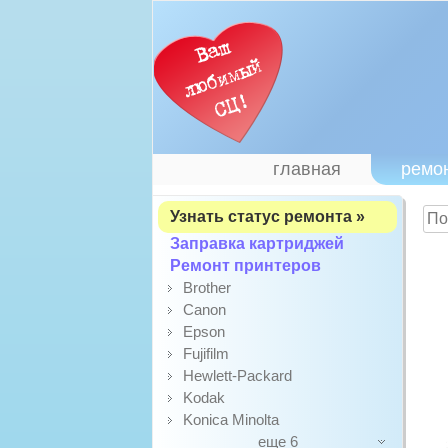
главная
ремо
Узнать статус ремонта »
Заправка картриджей
Ремонт принтеров
Brother
Canon
Epson
Fujifilm
Hewlett-Packard
Kodak
Konica Minolta
еще 6