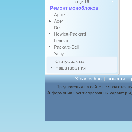
еще 16
Ремонт моноблоков
Apple
Acer
Dell
Hewlett-Packard
Lenovo
Packard-Bell
Sony
Статус заказа
Наша гарантия
SmarTechno
новости
|
|
Предложения на сайте не являются п
Информация носит справочный характер и, 