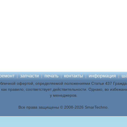
ремонт
запчасти
печать
контакты
информация
ша
|
|
|
|
|
убличной офертой, определяемой положениями Статьи 437 Граждан
как правило, соответствует действительности. Однако, во избежан
у менеджеров.
Все права защищены © 2008-2026 SmarTechno.