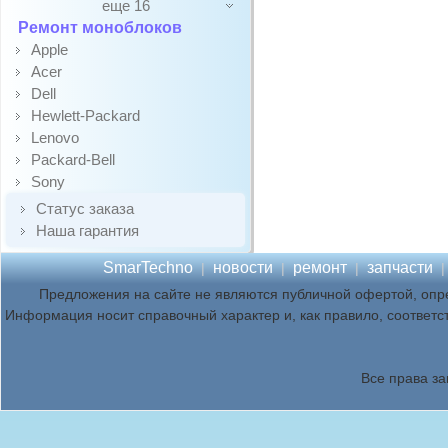
еще 16
Ремонт моноблоков
Apple
Acer
Dell
Hewlett-Packard
Lenovo
Packard-Bell
Sony
Статус заказа
Наша гарантия
SmarTechno
новости
ремонт
запчасти
|
|
|
Предложения на сайте не являются публичной офертой, опр
Информация носит справочный характер и, как правило, соответс
Все права з