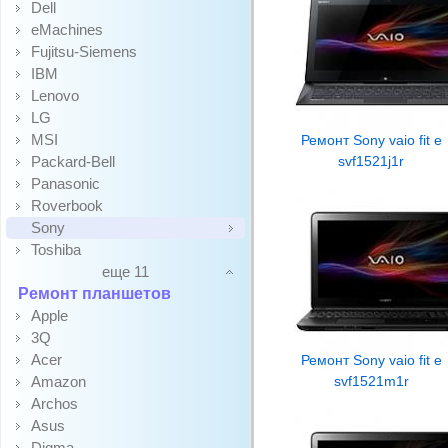
Dell
eMachines
Fujitsu-Siemens
IBM
Lenovo
LG
MSI
Ремонт Sony vaio fit e
Packard-Bell
svf1521j1r
Panasonic
Roverbook
Sony
Toshiba
еще 11
Ремонт планшетов
Apple
3Q
Acer
Ремонт Sony vaio fit e
Amazon
svf1521m1r
Archos
Asus
Digma