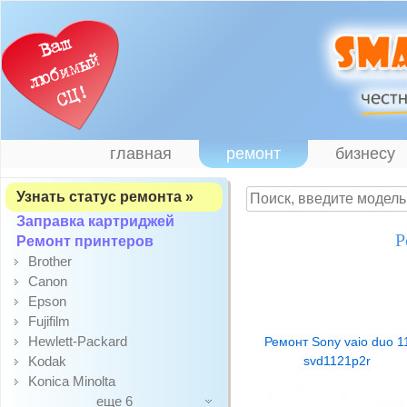
главная
ремонт
бизнесу
Узнать статус ремонта »
Заправка картриджей
Р
Ремонт принтеров
Brother
Canon
Epson
Fujifilm
Hewlett-Packard
Ремонт Sony vaio duo 1
Kodak
svd1121p2r
Konica Minolta
еще 6