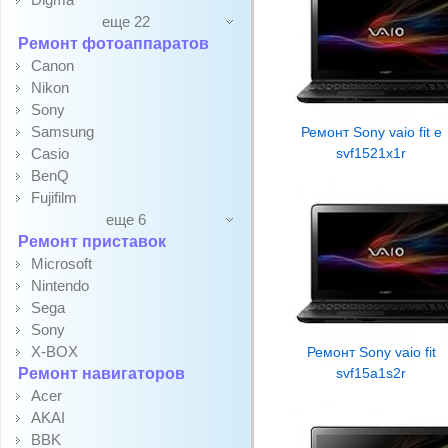
еще 22
Ремонт фотоаппаратов
Canon
Nikon
Sony
Samsung
Ремонт Sony vaio fit e
Casio
svf1521x1r
BenQ
Fujifilm
еще 6
Ремонт приставок
Microsoft
Nintendo
Sega
Sony
X-BOX
Ремонт Sony vaio fit
Ремонт навигаторов
svf15a1s2r
Acer
AKAI
BBK