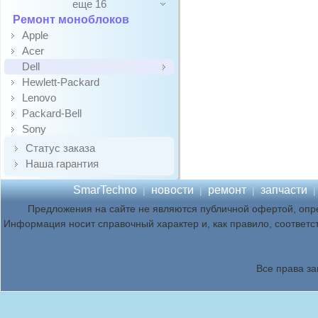
еще 16
Ремонт моноблоков
Apple
Acer
Dell
Hewlett-Packard
Lenovo
Packard-Bell
Sony
Статус заказа
Наша гарантия
SmarTechno
новости
ремонт
запчасти
|
|
|
Предложения на сайте не являются публичной офертой, опр
Информация носит справочный характер и, как правило, соответс
Все права з