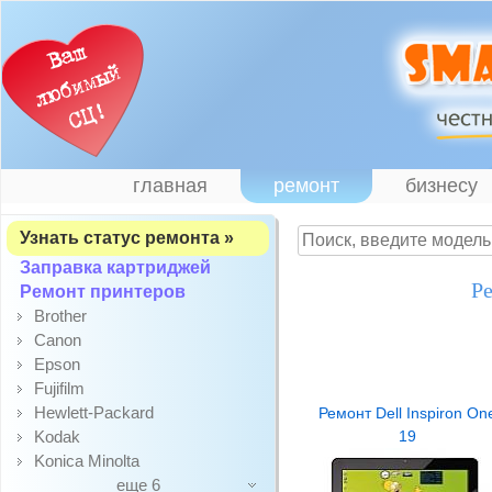
главная
ремонт
бизнесу
Узнать статус ремонта »
Заправка картриджей
Ре
Ремонт принтеров
Brother
Canon
Epson
Fujifilm
Hewlett-Packard
Ремонт Dell Inspiron On
Kodak
19
Konica Minolta
еще 6