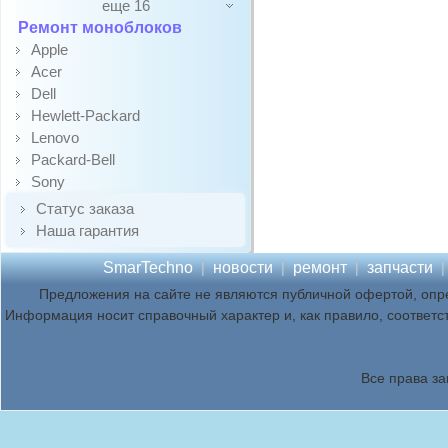
еще 16
Ремонт моноблоков
Apple
Acer
Dell
Hewlett-Packard
Lenovo
Packard-Bell
Sony
Статус заказа
Наша гарантия
SmarTechno
новости
ремонт
запчасти
|
|
|
Предложения на сайте не являются публичной офертой, опр
Информация носит справочный характер и, как правило, соответс
Все права з