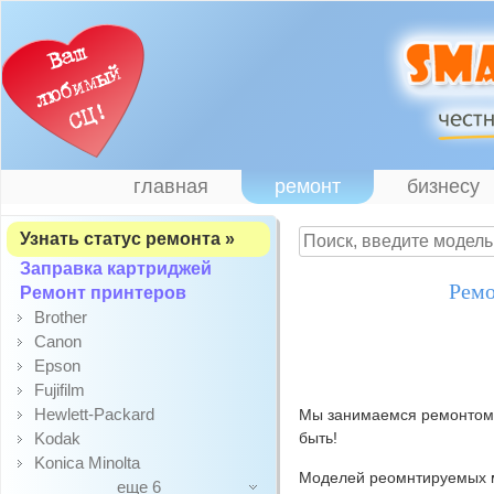
главная
ремонт
бизнесу
Узнать статус ремонта »
Заправка картриджей
Ремо
Ремонт принтеров
Brother
Canon
Epson
Fujifilm
Hewlett-Packard
Мы занимаемся ремонтом м
Kodak
быть!
Konica Minolta
Моделей реомнтируемых м
еще 6