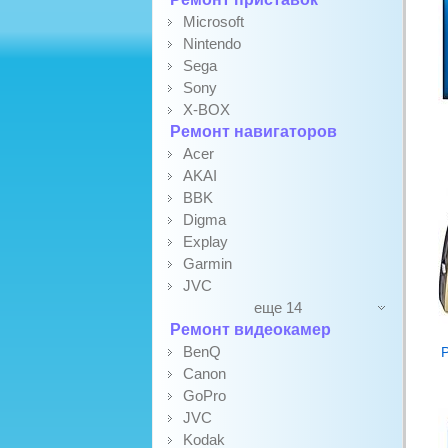
Microsoft
Nintendo
Sega
Sony
X-BOX
Ремонт навигаторов
Acer
AKAI
BBK
Digma
Explay
Garmin
JVC
еще 14
Ремонт видеокамер
BenQ
Р
Canon
GoPro
JVC
Kodak