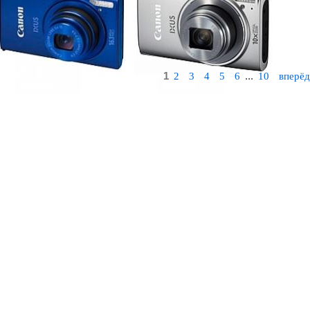
1
...
2
3
4
5
6
10
вперё