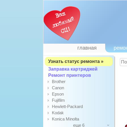
главная
ремо
Узнать статус ремонта »
Заправка картриджей
Ремонт принтеров
Brother
Canon
Epson
Fujifilm
Hewlett-Packard
Kodak
Konica Minolta
еще 6