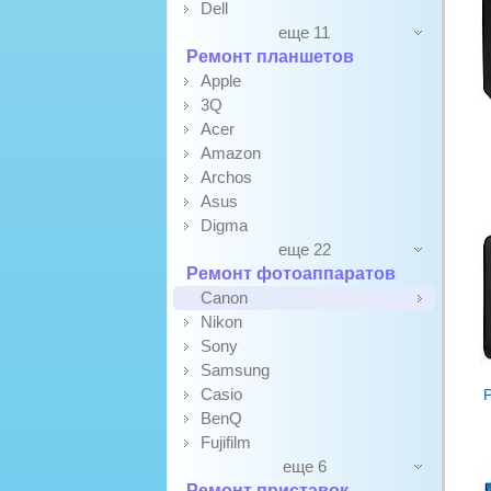
Dell
еще 11
Ремонт планшетов
Apple
3Q
Acer
Amazon
Archos
Asus
Digma
еще 22
Ремонт фотоаппаратов
Canon
Nikon
Sony
Samsung
Casio
Р
BenQ
Fujifilm
еще 6
Ремонт приставок