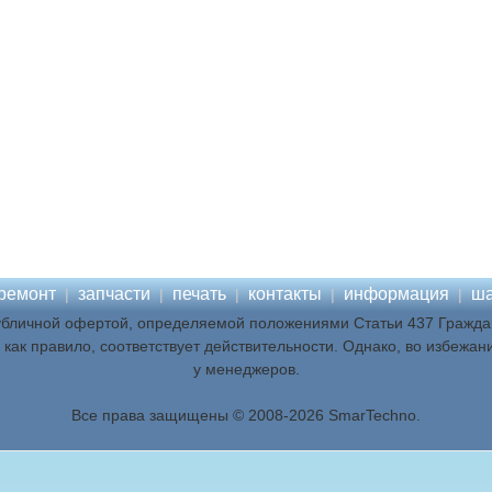
ремонт
запчасти
печать
контакты
информация
ша
|
|
|
|
|
убличной офертой, определяемой положениями Статьи 437 Граждан
как правило, соответствует действительности. Однако, во избежан
у менеджеров.
Все права защищены © 2008-2026 SmarTechno.