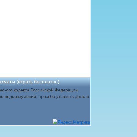
хматы (играть бесплатно)
ского кодекса Российской Федерации.
ие недоразумений, просьба уточнять детали