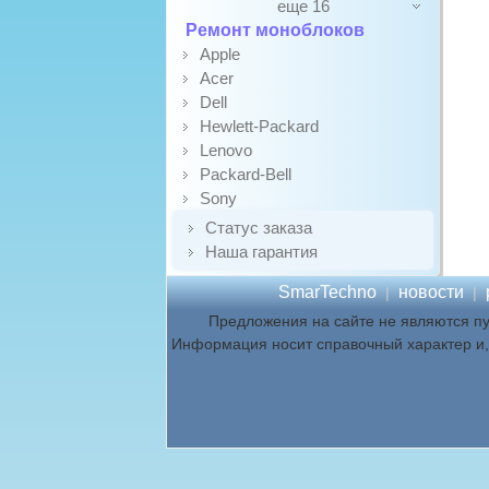
еще 16
Ремонт моноблоков
Apple
Acer
Dell
Hewlett-Packard
Lenovo
Packard-Bell
Sony
Статус заказа
Наша гарантия
SmarTechno
новости
|
|
Предложения на сайте не являются п
Информация носит справочный характер и, 