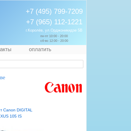
+7 (495) 799-7209
+7 (965) 112-1221
г.Королёв, ул.Орджоникидзе 5В
пн-пт 10:00 - 20:00
сб-вс 12:00 - 20:00
такты
оплатить
ве
т Canon DIGITAL
IXUS 105 IS