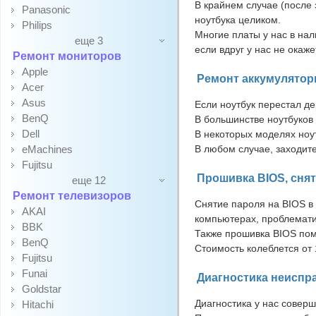
В крайнем случае (после 
Panasonic
ноутбука целиком.
Philips
Многие платы у нас в нал
еще 3
если вдруг у нас не окаже
Ремонт мониторов
Apple
Ремонт аккумулятор
Acer
Asus
Если ноутбук перестал де
BenQ
В большинстве ноутбуков
Dell
В некоторых моделях ноут
eMachines
В любом случае, заходите
Fujitsu
Прошивка BIOS, снят
еще 12
Ремонт телевизоров
Снятие пароля на BIOS в 
AKAI
компьютерах, проблематич
BBK
Также прошивка BIOS пом
BenQ
Стоимость колеблется от 
Fujitsu
Funai
Диагностика неиспр
Goldstar
Диагностика у нас совер
Hitachi