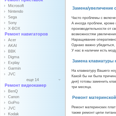
Microsoft
Замена/увеличение 
Nintendo
Sega
Часто проблемы с включе
Sony
А иногда проблем, кроме 
X-BOX
производительности от св
Ремонт навигаторов
возможностям увеличения
Наращивание оперативной
Acer
Однако важно убедиться, 
AKAI
У нас в наличии есть мо
BBK
Digma
Замена клавиатуры 
Explay
Garmin
На клавиатуру Вашего но
JVC
Какой бы ни была причина
еще 14
дня) готовы заменить кла
Ремонт видеокамер
три месяца.
BenQ
Canon
Ремонт материнской
GoPro
Ремонт материнских плат
JVC
также ремонт цепи питани
Kodak