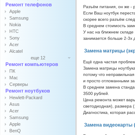
Ремонт телефонов
Разъём питания, он же - 
Apple
Если Ваш ноутбук переста
Samsung
скорее всего разъём след
Nokia
В среднем стоимость заме
HTC
У нас на ближнем складе 
Sony
занимается больше 2-3х 
Acer
Замена матрицы (экр
Alcatel
еще 12
Ещё одна частая проблема
Ремонт компьютеров
Замена матрицы ноутбука
ПК
потому что неправильная
Mac
и просто отломанными з
Серверы
В среднем замена станда
Ремонт ноутбуков
3500 рублей.
Hewlett-Packard
Цена ремонта может варь
Asus
светодиодная), размера (
Acer
Диагностика, которая ра
Samsung
Apple
Замена видеокарты (
BenQ