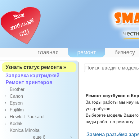
главная
ремонт
бизнесу
Узнать статус ремонта »
Заправка картриджей
Ремонт принтеров
Brother
Ремонт ноутбуков в Ко
Canon
За годы работы мы научи
Epson
ультрабуков.
Fujifilm
Выберите модель Вашего 
Hewlett-Packard
виды работ по ремонту.
Kodak
Konica Minolta
Замена разъёма заря
еще 6