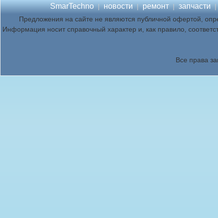
SmarTechno
новости
ремонт
запчасти
|
|
|
Предложения на сайте не являются публичной офертой, опр
Информация носит справочный характер и, как правило, соответс
Все права з