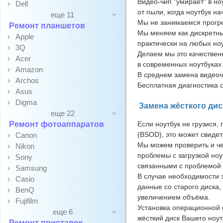
Видео-чип "умирает" в но
Dell
от пыли, когда ноутбук н
еще 11
Мы не занимаемся прогрев
Ремонт планшетов
Мы меняем как дискретны
Apple
практически на любых ноу
3Q
Делаем мы это качественн
Acer
в современных ноутбуках 
Amazon
В среднем замена видеочи
Archos
Бесплатная диагностика 
Asus
Digma
Замена жёсткого дис
еще 22
Ремонт фотоаппаратов
Если ноутбук не грузися, 
(BSOD), это может свидет
Canon
Мы можем проверить и че
Nikon
проблемы с загрузкой но
Sony
связанными с проблемой ж
Samsung
В случае необходимости з
Casio
данные со старого диска, 
BenQ
увеличением объёма.
Fujifilm
Установка операционной 
еще 6
жёсткий диск Вашего ноут
Ремонт приставок