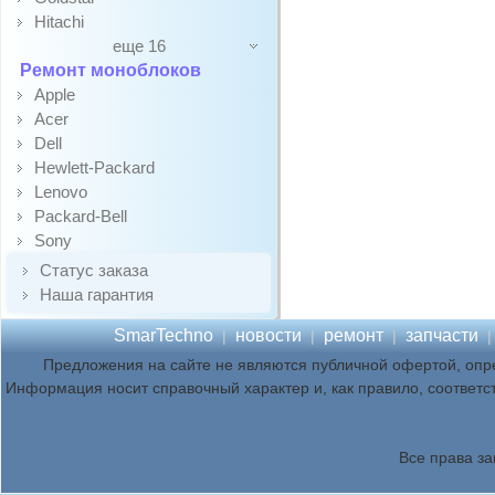
Hitachi
еще 16
Ремонт моноблоков
Apple
Acer
Dell
Hewlett-Packard
Lenovo
Packard-Bell
Sony
Статус заказа
Наша гарантия
SmarTechno
новости
ремонт
запчасти
|
|
|
Предложения на сайте не являются публичной офертой, опр
Информация носит справочный характер и, как правило, соответс
Все права з