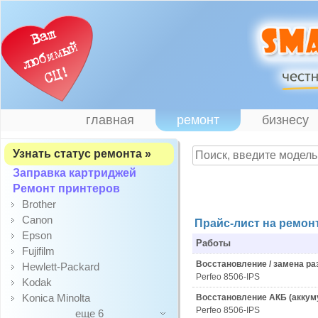
главная
ремонт
бизнесу
Узнать статус ремонта »
Заправка картриджей
Ремонт принтеров
Brother
Canon
Прайс-лист на ремонт
Epson
Работы
Fujifilm
Восстановление / замена р
Hewlett-Packard
Perfeo 8506-IPS
Kodak
Konica Minolta
Восстановление АКБ (аккум
Perfeo 8506-IPS
еще 6