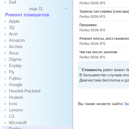
Dell
Perfeo 8506-IPS
еще 11
Замена тач-скрина (сенсора
Ремонт планшетов
Perfeo 8506-IPS
Apple
Прошивка
3Q
Perfeo 8506-IPS
Acer
Ремонт платы, восстановле
Amazon
Perfeo 8506-IPS
Archos
Чистка после залития
Asus
Perfeo 8506-IPS
Digma
Explay
*
Стоимость
работ может бы
Fly
В большинстве случаев ито
Fujitsu
Диагностика бесплатна и дл
Google
Hewlett-Packard
Huawei
Icoo
Вы также можете найти
За
Lenovo
LG
Microsoft
Perfeo