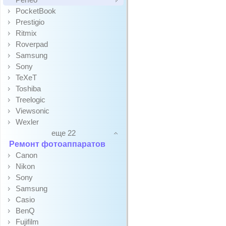
PocketBook
Prestigio
Ritmix
Roverpad
Samsung
Sony
TeXeT
Toshiba
Treelogic
Viewsonic
Wexler
еще 22
Ремонт фотоаппаратов
Canon
Nikon
Sony
Samsung
Casio
BenQ
Fujifilm